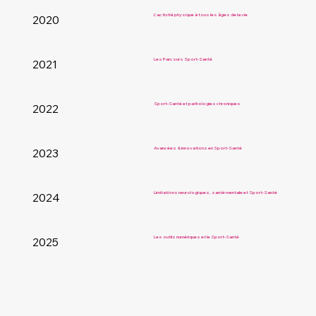
L’activité physique à tous les âges de la vie
2020
Les Parcours Sport-Santé
2021
Sport-Santé et pathologies chroniques
2022
Avancées & innovations en Sport-Santé
2023
Limitations neurologiques, santé mentale et Sport-Santé
2024
Les outils numériques et le Sport-Santé
2025